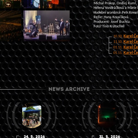
Michal Prokop
,
Ondřej Ruml
,
Helena Vondráčková a Marie 
Hudební aranžmá:
Petr Kovar
Režie: H
ana Kovaříková
.
Producent: Josef Buchta.
Foto: Tino Kratochvíl
Karel Č
10.10.
Karel Č
11.10.
Karel Č
01.11.
Karel Č
05.11.
NEWS ARCHIVE
24. 5. 2026
31. 5. 2026