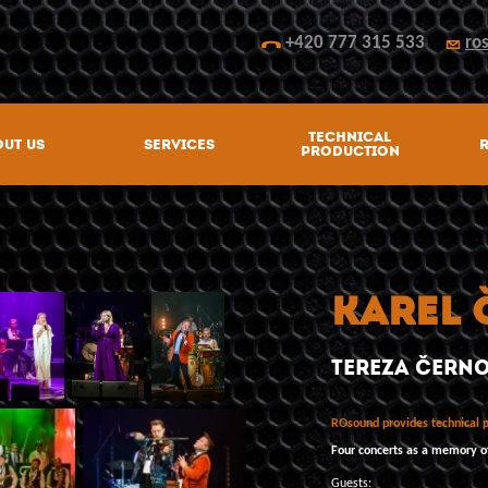
+420 777 315 533
ro
TECHNICAL
UT US
SERVICES
PRODUCTION
KAREL 
TEREZA ČERNO
ROsound provides technical p
Four concerts as a memory of
Guests: