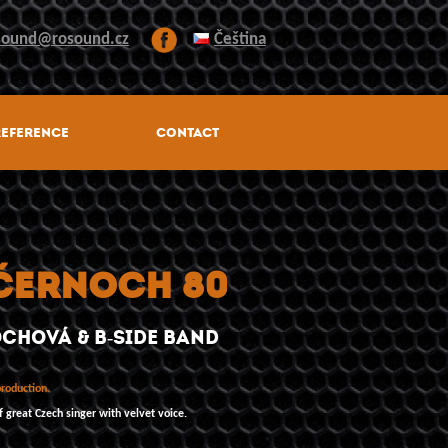
Čeština
sound@rosound.cz
REFERENCE
CONTACT
ČERNOCH 80
CHOVÁ & B-SIDE BAND
roduction.
 great Czech singer with velvet voice.