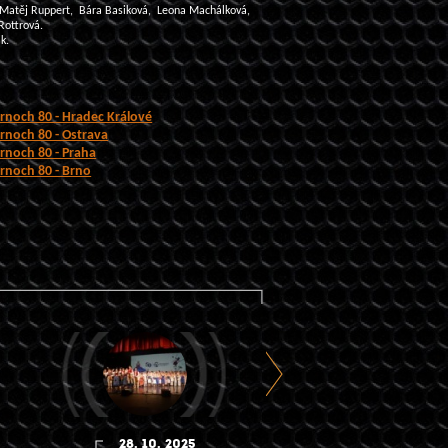
Matěj Ruppert
,
Bára Basiková,
Leona Machálková,
Rottrová.
ik
.
ernoch 80 - Hradec Králové
ernoch 80 - Ostrava
ernoch 80 - Praha
ernoch 80 - Brno
28. 10. 2025
22. 10. 2025