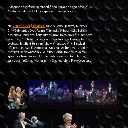
ROsound se v rámci partnerské spolupráce se společností AV
Media Events podílel na zajištění ozvučení koncertu.
krumlovský festival
Na
dále přijedou jazzový bubeník
Billy Cobham, pěvec Adam Plachetka či houslistka Leticia
Morenová. Komorní koncerty připraví Heroldovo či Škampovo
kvarteto. Přehlídka dá prostor i mladým umělcům, letos
vystoupí finalisté televizní show Virtuosos V4+. Festival
připomene i výročí Antonína Dvořáka, Wolfganga Amadea
Mozarta nebo Antonia Vivaldiho. Dorazí také muzikáloví
zpěváci z New Yorku. Hrát se bude v Pivovarské zahradě,
zámecké jízdárně, Maškarním sále, kostele a Prokyšově sále.