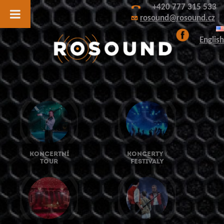
+420 777 315 533
rosound@rosound.cz
English
KONCERTNÍ
KONCERTY /
TOUR
FESTIVALY